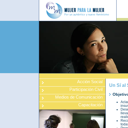
Acción Social
Un Sí a
Participación Civil
Objetiv
Medios de Comunicación
Acla
Capacitación
insu
Dese
llev
real
Reco
toda
Prop