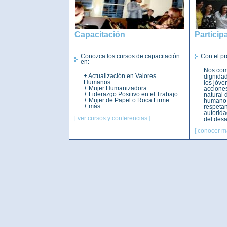
Capacitación
Particip
Conozca los cursos de capacitación
Con el p
en:
Nos com
+ Actualización en Valores
dignidad
Humanos.
los jóve
+ Mujer Humanizadora.
acciones
+ Liderazgo Positivo en el Trabajo.
natural 
+ Mujer de Papel o Roca Firme.
humano,
+ más...
respetan
autorida
[ ver cursos y conferencias ]
del desa
[ conocer m